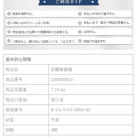
基本的な情報
商品名
安爾雅書棚
商品番号
100000933
商品毛重量
7.24 kg
商品の産地
浙江省
貨物番号
B-YG-Y-FG 4858-90
材質
竹質
階数
4階