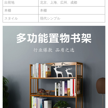
出荷地
北京、上海、広州、成都
本棚
本棚
スタイル
現代シンプル