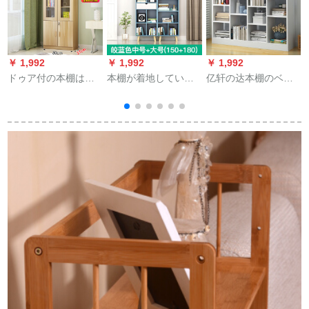
￥ 1,992
￥ 1,992
￥ 1,992
￥
ドゥア付の本棚は简
本棚が着地していま
亿轩の达本棚のベッ
単に现代の物置棚の
す。北欧书棚棚棚棚
ドにつく本棚の简易
リビグリムの物置棚
棚が简単です。現代
棚Aタワーの暖白118
にガラス戸付の简易
の簡易書棚が着地し
CM
书棚を备えていま
た寝室創意セト小書
す。家庭用のスライ
棚W北欧スタイル創
ドとキー付のダブル
意シンプで明るい青
ドルの浅胡桃(A)-バト
い中号+大サズ
ッグの上階に行く時
(150+180 cm)
の詳しい相谈サービ
は0.8-1メトルの幅で
す。