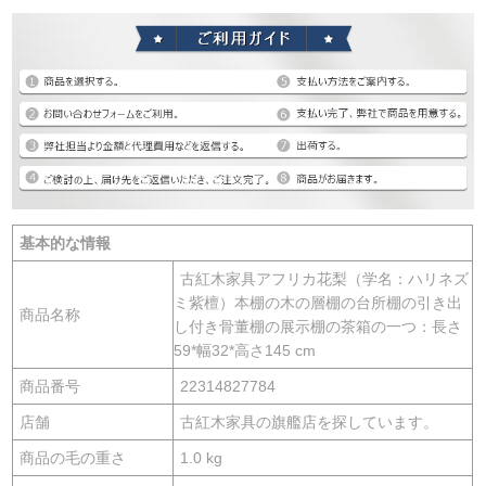
基本的な情報
古紅木家具アフリカ花梨（学名：ハリネズ
ミ紫檀）本棚の木の層棚の台所棚の引き出
商品名称
し付き骨董棚の展示棚の茶箱の一つ：長さ
59*幅32*高さ145 cm
商品番号
22314827784
店舗
古紅木家具の旗艦店を探しています。
商品の毛の重さ
1.0 kg