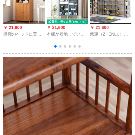
￥ 21,600
￥ 21,600
￥ 21,600
￥
棚棚のベッドに置く
本棚が着地していま
臻璐（ZHENLU）臻
と、木造省のスペー
す。北欧书棚棚棚棚
璐商品棚鋼木展示書
スが简単になりま
棚が简単です。現代
棚逸品展示棚棚棚棚
す。现代家庭の収纳
の簡易書棚が着地し
棚棚棚天井仕切り陳
コーナにドゥアの本
た寝室創意セト小書
列棚倉庫保管棚黒い
棚
棚があります。
棚W北欧スタイル創
棚浅胡桃三階80長さ
意シンプで明るい青
さ30幅108高
い中号+大サズ
(150+180 cm)