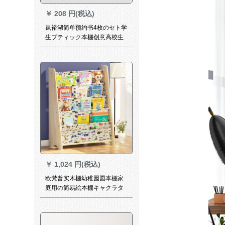
￥
208 円(税込)
岚裕湖简单预约书4枚のセト学
生ブティック本棚创意高校生
收纳棚棚の上に本スタッド本
スタッド本スト本スト本スラ
イダーボード无印风/ベゼル
￥
1,024 円(税込)
欧梵普实木棚幼稚园図本棚家
庭用の简易絵本棚キャクラタ
ワー収纳棚実木动物园