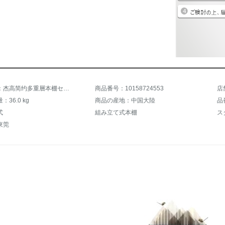
商品名称：杰高简约多重層本棚セット棚アイデア収納棚棚棚棚棚棚棚2つのセット
商品番号：10158724553
36.0 kg
商品の産地：中国大陸
品
式
組み立て式本棚
ス
東莞