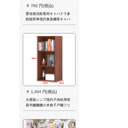
￥
792 円(税込)
爱佳德北欧客间キャバクラ多
机能简单现代食器棚茶キャバ
クラ
￥
1,304 円(税込)
大尾猿シンプ现代子供给用简
易书棚棚棚小木格子戸棚フリ
ーボックス収纳収纳収纳収纳
収纳収纳収纳収纳収纳収纳収
纳3段柚木色42*30段高28.5-
0.6メナート以下の絵