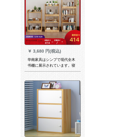
￥
3,680 円(税込)
华南家具はシンプで现代全木
书棚に展示されています。寝
室のリビングルームのベッド
に置いた简易书棚の多重层セ
クト収纳棚书斎学生书棚の原
木色の二重(3段)