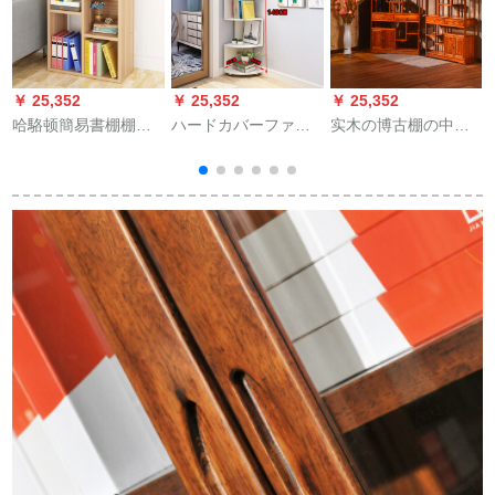
￥ 25,352
￥ 25,352
￥ 25,352
￥
哈駱顿簡易書棚棚棚
ハードカバーファッ
实木の博古棚の中国
棚棚棚棚棚リビグ収
ション着地式コーナ
式の多宝阁は骨董棚
納棚着地简单現代学
ーコーナーコーナー
を展示して、古茶棚
生用小書棚5コマ黄木
コーナーコーナーコ
を模仿して、骨董棚
目50*25*80
ーナーコーナー現代
の骨董棚の骨董棚の
簡単経済型多層棚棚
骨董棚の骨董棚の骨
棚リビングコーナー
董品棚の骨董品棚の
コーナーコーナーコ
骨董品棚の骨董品棚
ーナーコーナーコー
の骨董品棚の骨董品
ナーコーナーコーナ
棚の骨董棚
1
ーコーナーコーナー
コーナーコーナーコ
ーナーコーナーコー
ナーコーナーコーナ
ーコーナーコーナー
148+半径40【暖白】