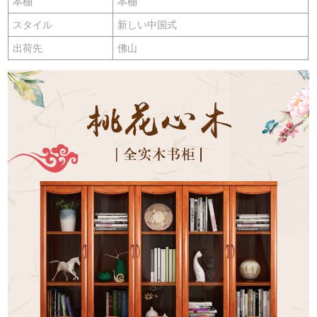
本棚
本棚
スタイル
新しい中国式
出荷先
佛山