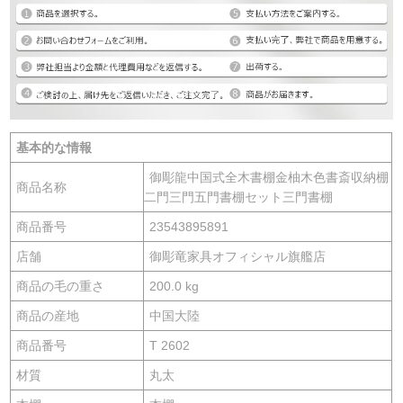
基本的な情報
御彫龍中国式全木書棚金柚木色書斎収納棚
商品名称
二門三門五門書棚セット三門書棚
商品番号
23543895891
店舗
御彫竜家具オフィシャル旗艦店
商品の毛の重さ
200.0 kg
商品の産地
中国大陸
商品番号
T 2602
材質
丸太