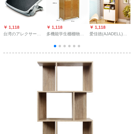
￥ 1,118
￥ 1,118
￥ 1,118
￥
台湾のアレクサー家
多機能学生棚棚物置
爱佳徳(AJADELL)爱
の多機能足パッド台
棚セクスノキ棚ドア
佳徳书棚シプロ収纳
湾の入力足パッドグ
付本箱70種0.6 m以下
棚学生书棚Aタアイプ
レー
の幅
【浅胡桃色】【木
足】