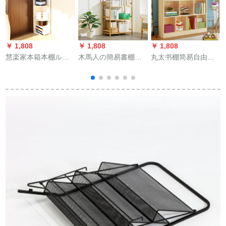
￥ 1,808
￥ 1,808
￥ 1,808
￥
慧楽家本箱本棚ルー
木馬人の簡易書棚寝
丸太书棚简易自由组
ビック四次回転角セ
室の物置棚にある学
学生书棚棚棚棚棚实
ントロボックス白枫
生書棚は簡単で、現
木多层床学生书棚カ
色11089-1
代の木造多層室内収
ステラ3阶长さ1.6 m
納棚の階段を建てて
高さ1.15 m深さ0.24
棚の五階の70長さを
m
表しています。