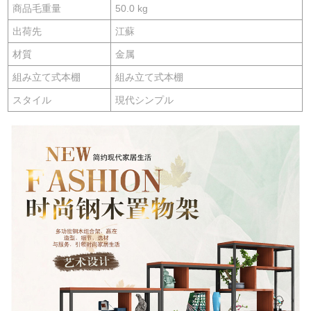
商品毛重量
50.0 kg
出荷先
江蘇
材質
金属
組み立て式本棚
組み立て式本棚
スタイル
現代シンプル