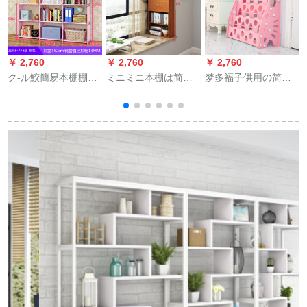
￥ 2,760
￥ 2,760
￥ 2,760
￥
ク-ル鮫簡易本棚棚コ-
ミニミニ本棚は简単
梦多福子供用の简易
ナ-の棚棚展示棚セク
に三段のベッドにつ
絵本棚おもちゃん収
ト2階+3階+4階
く本棚の上にありま
纳棚非实木幼稚园着
す。
のカラクター棚4段ピ
カクスタジオ1