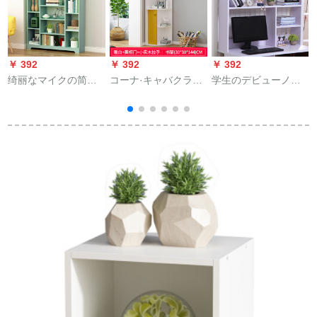
￥ 392
￥ 392
￥ 392
￥
绮丽なマイクの简易
コーナ·キャバクラフ
学生のデビューノー
本棚学生本棚着地棚B
ァミリー用当棚棚棚
トの小さい本棚木の
タワー本棚6阶绿
リビング収纳棚现代
棚の简易多机能オフ
简单组立壁经济型回
ースピンプのデステ
転キャバクラ·ビネッ
ィックの上で整理し
ト白い+黄色の戸棚
て収纳します。
+小さな木製の取手组
立