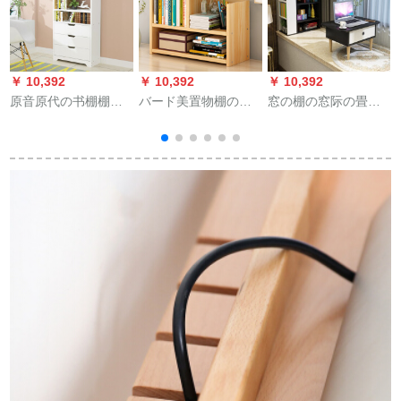
￥ 10,392
￥ 10,392
￥ 10,392
￥
原音原代の书棚棚棚
バード美置物棚の上
窓の棚の窓际の畳の
棚棚棚书斎收纳棚展
に棚を置いて、寮の
テ-ブルと寝室のベロ
示棚暖白3吸重
本棚を収纳します。
ンダの小机の棚の低
デュスコプロCD
い棚と机（黒＋暖か
4288-新浅胡桃
いか白い）