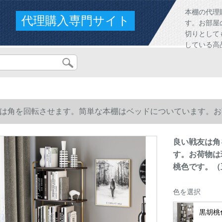
本棚の代理
代理購入専門サイト
す。お部屋
切りとして
している高
は角を回転させます。简単な本棚はベッドについています。お
色です。（五段）
良い戦友は角
す。お荷物は
桃色です。（
色を選択
黒胡桃