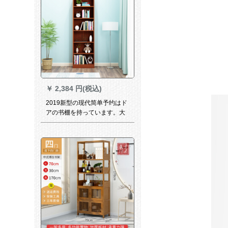
￥
2,384 円(税込)
2019新型の现代简单予约はド
アの书棚を持っています。大
人用の简易书棚とセト棚を组
み合わせて注文してくださ
い。柚木色180高さ、幅24深
さ、六階0.6メトル以下の幅が
あります。