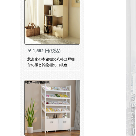
￥
1,592 円(税込)
慧楽家の本箱棚の八格は戸棚
付の服と雑物棚の白枫色
11237です。