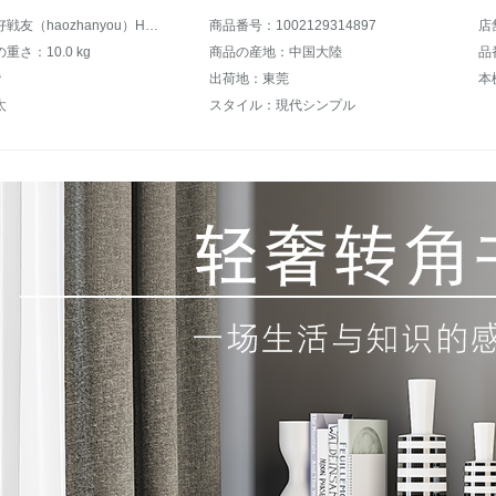
商品名：好戦友（haozhanyou）HZY-S-0028
商品番号：1002129314897
店
重さ：10.0 kg
商品の産地：中国大陸
品番
階
出荷地：東莞
本
太
スタイル：現代シンプル