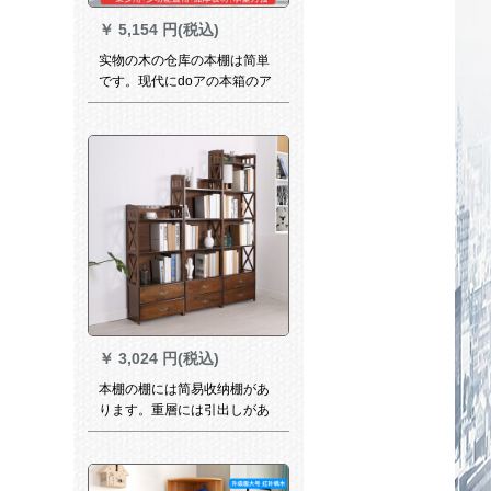
￥
5,154 円(税込)
实物の木の仓库の本棚は简単
です。现代にdoアの本箱のア
イデアの组み合わせです。
￥
3,024 円(税込)
本棚の棚には简易收纳棚があ
ります。重層には引出しがあ
ります。丸太と竹の组み合わ
せです。学生棚のおもちゃん
棚は復古茶色いです。