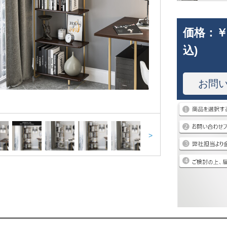
価格：
￥
込)
お問
>