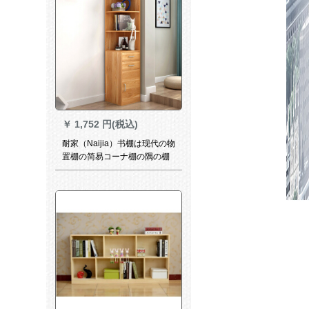
￥
1,752 円(税込)
耐家（Naijia）书棚は现代の物
置棚の简易コーナ棚の隅の棚
の大きなサズのダブルが引起
した红叶のカエデの木を简単
に予约します。