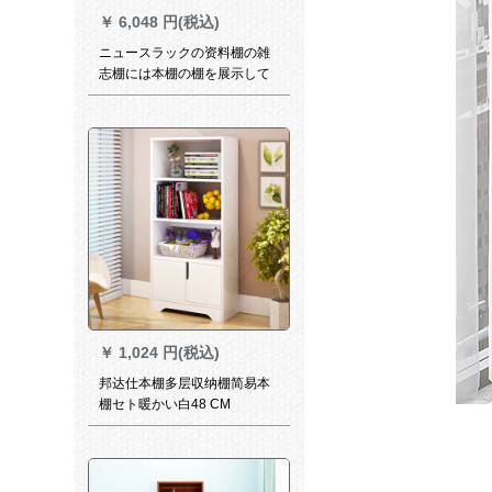
￥
6,048 円(税込)
ニュースラックの资料棚の雑
志棚には本棚の棚を展示して
います。床に落ちた多层棚に
は金属足斜板の棚の资料展示
棚が1.2メ-トルアールです。
1.8メトルの高さの棚がありま
す。
￥
1,024 円(税込)
邦达仕本棚多层収纳棚简易本
棚セト暖かい白48 CM