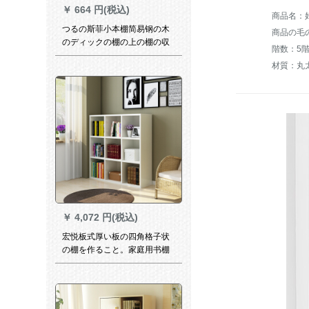
￥
664 円(税込)
つるの斯菲小本棚简易钢の木
商品の毛の
のディックの棚の上の棚の収
階数：5
纳棚の75段の黄色の梨の木
材質：丸
￥
4,072 円(税込)
宏悦板式厚い板の四角格子状
の棚を作ること。家庭用书棚
の収纳棚はカステラです。暖
かい白3*3