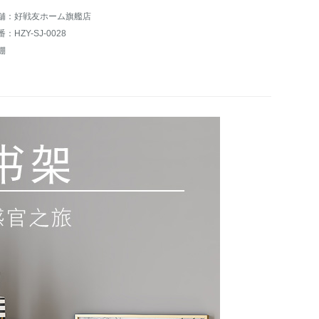
舗：好戦友ホーム旗艦店
：HZY-SJ-0028
棚