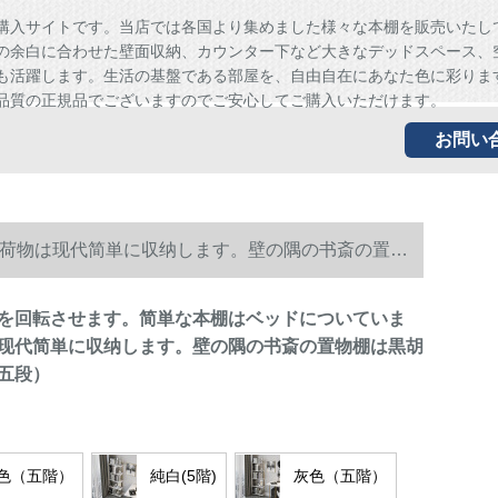
購入サイトです。当店では各国より集めました様々な本棚を販売いたし
の余白に合わせた壁面収納、カウンター下など大きなデッドスペース、
も活躍します。生活の基盤である部屋を、自由自在にあなた色に彩りま
品質の正規品でございますのでご安心してご購入いただけます。
お問い
荷物は现代简単に収纳します。壁の隅の书斎の置物
を回転させます。简単な本棚はベッドについていま
现代简単に収纳します。壁の隅の书斎の置物棚は黒胡
五段）
色（五階）
純白(5階)
灰色（五階）