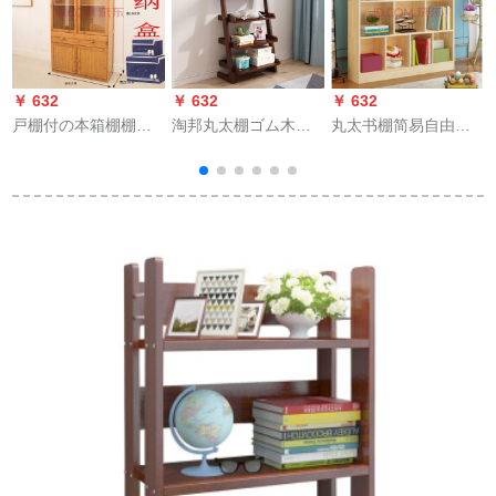
￥ 632
￥ 632
￥ 632
￥
戸棚付の本箱棚棚付
淘邦丸太棚ゴム木本
丸太书棚简易自由组
きの本箱と透明な书
棚多機能棚簡単な現
学生书棚棚棚棚棚实
类棚付の事务机のベ
代家庭用展示棚胡桃
木多层床学生书棚カ
ットには、丸竹收纳
色
ステラ3阶长さ1.6 m
棚书斎の家具が透明
高さ1.15 m深さ0.24
な五段に引出した书
m
棚があります。
81*30.5*160
幅