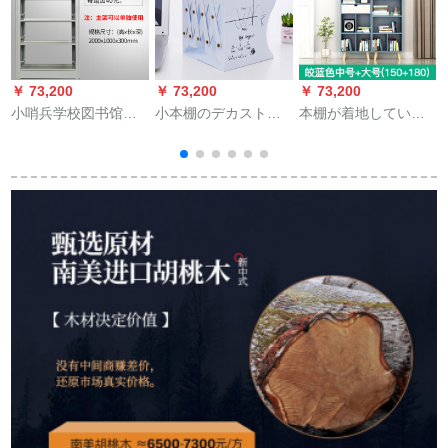
￥ 73,200
￥ 73,200
￥ 73,200
￥
小哨兵学校図书馆本
小本棚のデカストに
本棚が着地していま
棚阅覧室书店鉄皮展
は简易本棚がありま
す。北欧书棚棚棚棚
示架钢制本棚片面的
す。学生の机の整理
棚が简単です。現代
両面资料棚灰白片面
棚には伸缩性のある
の簡易書棚が着地し
的5段のメーンリフレ
鉄芸书立がありま
た寝室創意セト小書
ムーム
す。
棚W北欧スタイル創
2000*1000*300 mm
意シンプで明るい青
い中号+大サズ
幅
(150+180 cm)