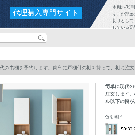
本棚の代理
代理購入専門サイト
す。お部屋
切りとして
している高
代の书棚を予约します。简単に戸棚付の棚を持って、棚に注文しま
メトル以下の幅があります。
简単に现代の
注文します。4
ル以下の幅が
色を選択
50*3