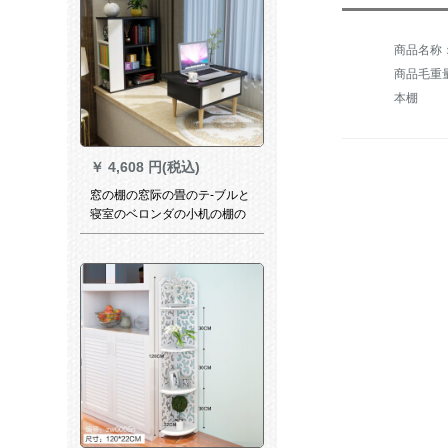
商品毛重量：
本棚
￥
4,608 円(税込)
窓の棚の窓际の畳のテ-ブルと
寝室のベロンダの小机の棚の
低い棚と机（黒＋暖かいか白
い）