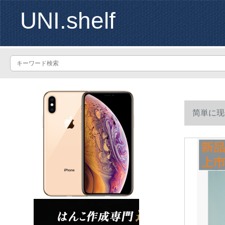
UNI.shelf
简単に现
て、0.6