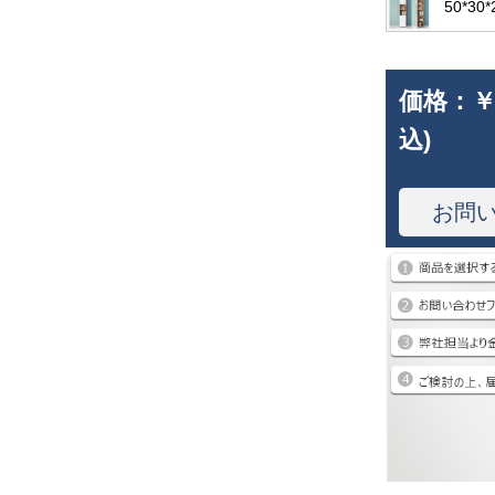
50*30
価格：
￥
込)
お問