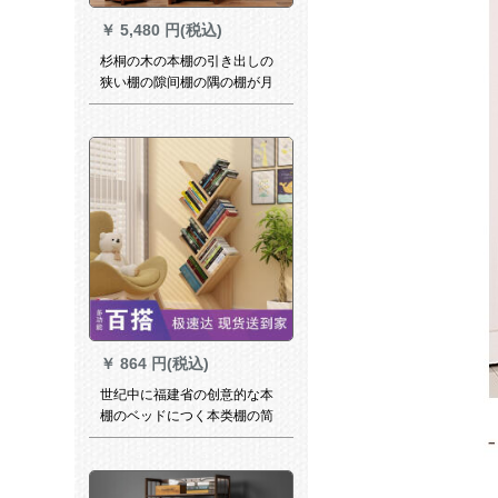
￥
5,480 円(税込)
杉桐の木の本棚の引き出しの
狭い棚の隙间棚の隅の棚が月
极天井を覆っています。
￥
864 円(税込)
世纪中に福建省の创意的な本
棚のベッドにつく本类棚の简
易书棚の棚の饰り棚の7阶の浅
い胡桃色の104 cm