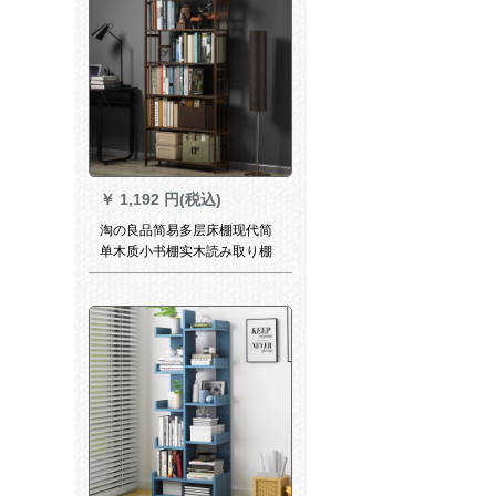
￥
1,192 円(税込)
淘の良品简易多层床棚现代简
单木质小书棚实木読み取り棚
の上に収纳棚中国式収纳棚の
仕切り棚の博古棚セイル：六
段80长