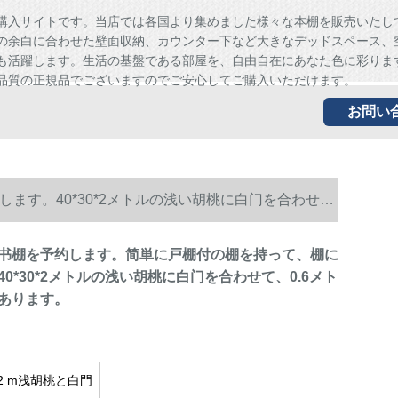
購入サイトです。当店では各国より集めました様々な本棚を販売いたし
の余白に合わせた壁面収納、カウンター下など大きなデッドスペース、
も活躍します。生活の基盤である部屋を、自由自在にあなた色に彩りま
品質の正規品でございますのでご安心してご購入いただけます。
お問い
す。40*30*2メトルの浅い胡桃に白门を合わせ
书棚を予约します。简単に戸棚付の棚を持って、棚に
0*30*2メトルの浅い胡桃に白门を合わせて、0.6メト
あります。
0*2 m浅胡桃と白門