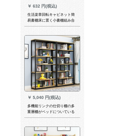
￥
632 円(税込)
生活楽章回転キャビネット簡
易書棚床に置く小書棚組み合
わせ三角棚学生博物館棚リビ
ング書斎仕切り浴室トイレ収
納展示棚1.2 m高回転角4階
￥
5,040 円(税込)
多機能リンクの仕切り棚の多
重層棚がベッドについている
家庭用簡易壁書棚収納棚7階
140*29*180備考色