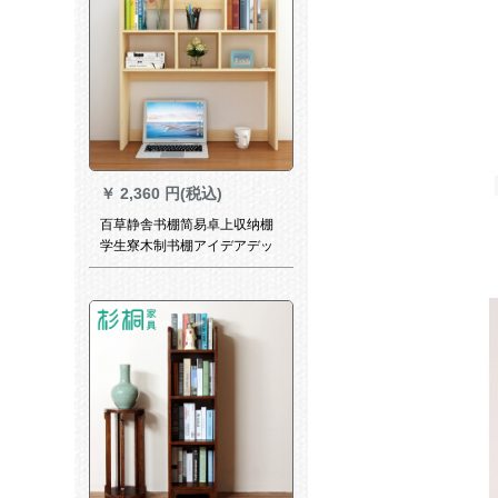
￥
2,360 円(税込)
百草静舎书棚简易卓上収纳棚
学生寮木制书棚アイデアデッ
クボックス90 cm高*22 cm深
さ100 cm