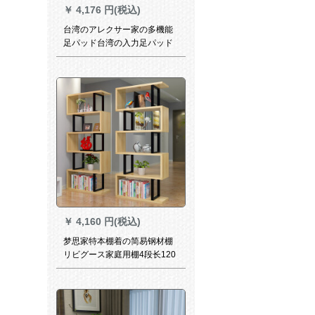
￥
4,176 円(税込)
台湾のアレクサー家の多機能
足パッド台湾の入力足パッド
グレー
￥
4,160 円(税込)
梦思家特本棚着の简易钢材棚
リビグース家庭用棚4段长120
奥行き30高153 cm