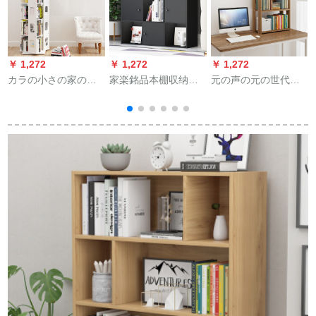
￥ 1,272
￥ 1,272
￥ 1,272
￥
カラの小さの家の回
家楽銘品本棚収纳棚
元の声の元の世代の
転する本棚の収纳书
0.9 M补强ドアディの
简易书棚の机の上で
类棚の简易创意的な
9格子棚自由セクト简
物を収纳して棚のデ
组み合わせの本棚の
易カービネットにセ
スティック机能の本
ク
本棚の棚は学生の书
ットするファイルキ
棚のベッドに3段の物
棚の纯白の5段阶で
ービネット943 M
の小さ棚の3段の红叶
黒
す。
のカエデを収纳しま
す。