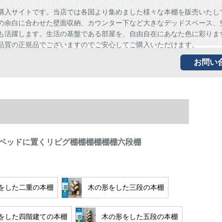
購入サイトです。当店では各国より集めました様々な本棚を販売いたし
の余白に合わせた壁面収納、カウンター下など大きなデッドスペース、
も活躍します。生活の基盤である部屋を、自由自在にあなた色に彩りま
品質の正規品でございますのでご安心してご購入いただけます。
お問い
ベッドに置くリビグ棚棚棚棚棚棚六段棚
をした二重の本棚
木の形をした三段の本棚
をした四階建ての本棚
木の形をした五段の本棚