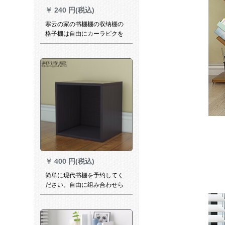
￥
240 円(税込)
寒云の家の书棚棚の収纳棚の
格子棚は自由にカーラピクを
组み合わせます。
￥
400 円(税込)
简単に现代书棚を予约してく
ださい。自由に组み合わせら
れた格子棚の収纳棚です。收
纳棚はベッドについていま
す。ドアは黒胡桃の単箱で
す。0.6メトル以下の幅があり