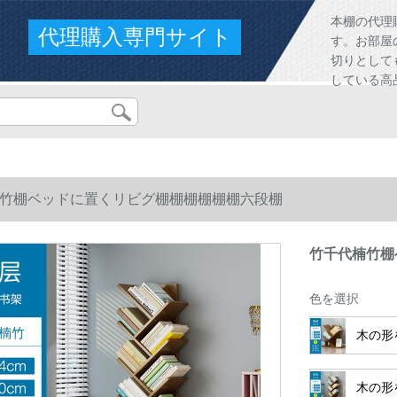
本棚の代理
代理購入専門サイト
す。お部屋
切りとして
している高
竹棚ベッドに置くリビグ棚棚棚棚棚棚六段棚
竹千代楠竹棚
色を選択
木の形
木の形