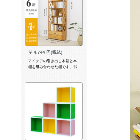
￥
4,744 円(税込)
アイデアの引き出し本箱と本
棚を组み合わせた棚です。书
棚はシンプロで、现代の物置
棚は引出しの本箱が六段にな
ります。70。