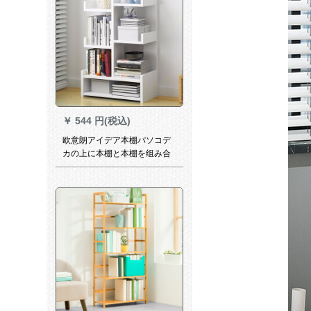
ます。
￥
544 円(税込)
欧意朗アイデア本棚パソコデ
カの上に本棚と本棚を组み合
わせた简易收纳棚5段建ててチ
タホーとイト