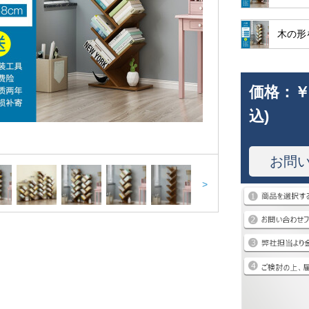
木の形
価格：
￥
込)
お問
>