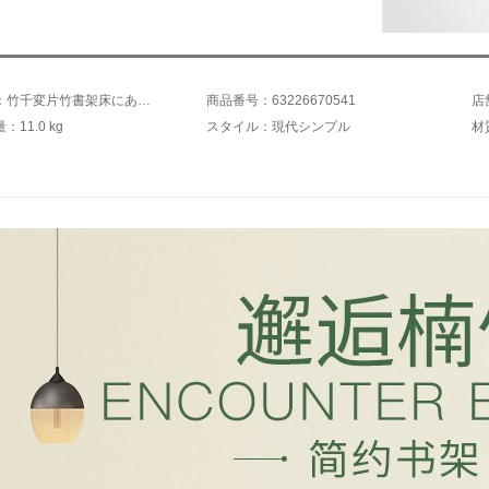
商品名称：竹千変片竹書架床にある書棚棚棚棚収納アイデア簡易木製デスクトップ小書棚学生書棚棚棚棚棚棚棚棚棚棚棚棚棚棚棚棚棚棚棚棚六階書棚
商品番号：63226670541
店
11.0 kg
スタイル：現代シンプル
材