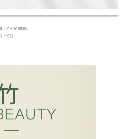
舗：竹千変旗艦店
質：竹質