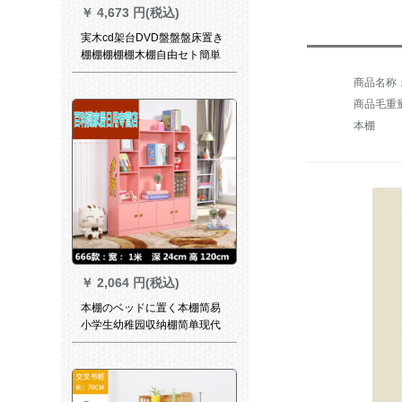
￥
4,673 円(税込)
実木cd架台DVD盤盤盤床置き
棚棚棚棚棚木棚自由セト簡単
現代松木原色180*80*20 cm(7
段)
商品毛重量：
本棚
￥
2,064 円(税込)
本棚のベッドに置く本棚简易
小学生幼稚园収纳棚简单现代
家庭用空间666项目ピンク