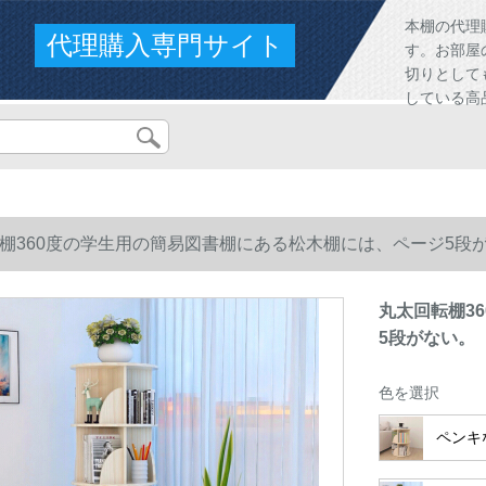
本棚の代理
代理購入専門サイト
す。お部屋
切りとして
している高
棚360度の学生用の簡易図書棚にある松木棚には、ページ5段
丸太回転棚3
5段がない。
色を選択
ペンキ