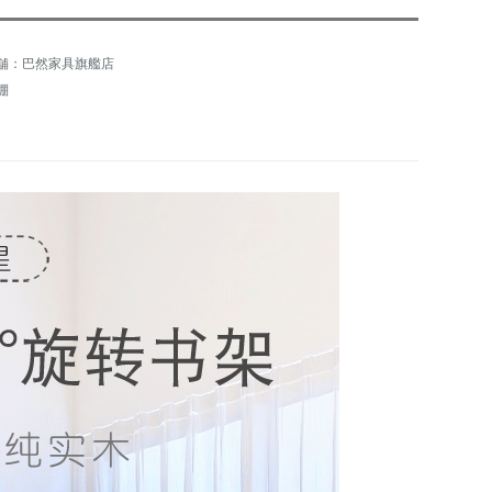
舗：巴然家具旗艦店
棚