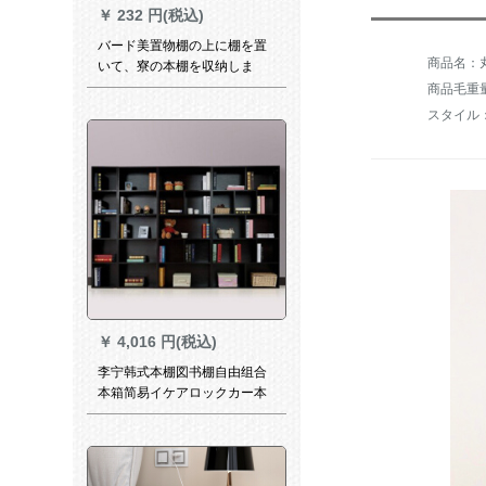
￥
232 円(税込)
バード美置物棚の上に棚を置
いて、寮の本棚を収纳しま
す。デュスコプロCD 4288-新
商品毛重量：
浅胡桃
スタイル
￥
4,016 円(税込)
李宁韩式本棚図书棚自由组合
本箱简易イケアロックカー本
箱黒胡桃色AC