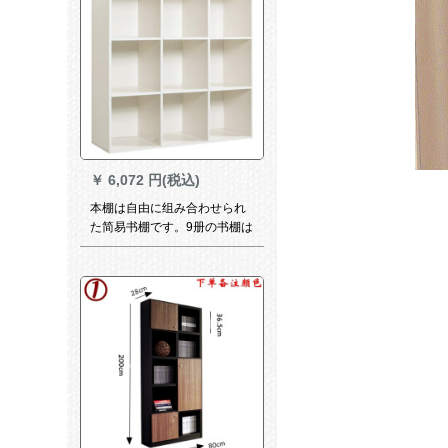
￥
6,072 円(税込)
本棚は自由に组み合わせられ
た简易书棚です。9册の书棚は
自由に组み合わせてくださ
い。棚は現代簡単に陳列され
ています。120*100*30の深さ
12 gから1-1.2 mの幅です。