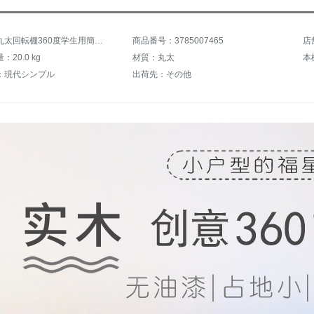
商品名：丸太回転棚360度学生用簡易書棚棚棚床に置く松木棚のペンキなし5階
商品番号：3785007465
店
20.0 kg
材質：丸太
本
：現代シンプル
出荷先：その他