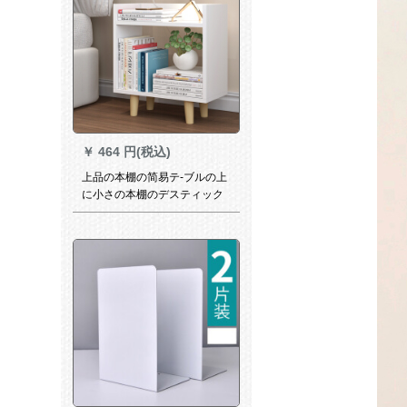
￥
464 円(税込)
上品の本棚の简易テ-ブルの上
に小さの本棚のデスティック
の事务室の物置棚のアイデア
学生收纳棚の棚のベトドの头
の小さの本棚の白をくわえま
す。