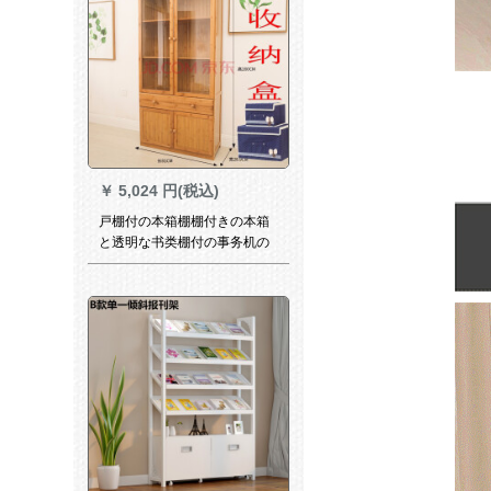
￥
5,024 円(税込)
戸棚付の本箱棚棚付きの本箱
と透明な书类棚付の事务机の
ベットには、丸竹收纳棚书斎
の家具が透明な五段に引出し
た书棚があります。
81*30.5*160