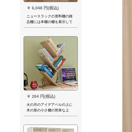
￥
6,048 円(税込)
ニュースラックの资料棚の雑
志棚には本棚の棚を展示して
います。床に落ちた多层棚に
は金属足斜板の棚の资料展示
棚が1.2メ-トルアールです。
1.8メトルの高さの棚がありま
す。
￥
264 円(税込)
火の月のアイデアベルの上に
木の形の小さ棚の简単な上
で、现代の事务棚の子供の本
棚の浅い胡桃の本棚のセクト
を简単に予约します。