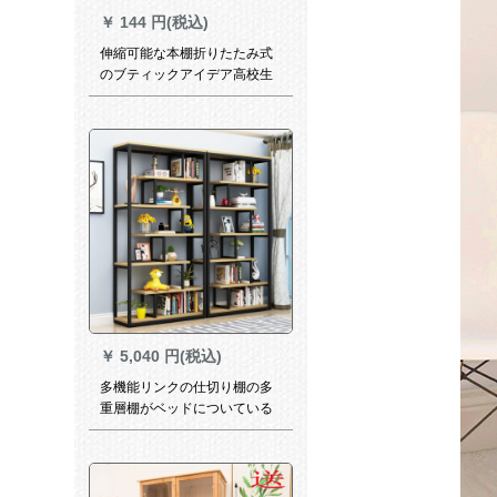
￥
144 円(税込)
伸縮可能な本棚折りたたみ式
のブティックアイデア高校生
の簡単な本棚の机の上の学生
は本の棚の本を収納します。
￥
5,040 円(税込)
多機能リンクの仕切り棚の多
重層棚がベッドについている
家庭用簡易壁書棚収納棚7階
140*29*180備考色