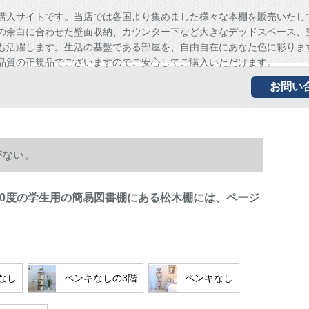
購入サイトです。当店では各国より集めました様々な本棚を販売いたし
の余白に合わせた壁面収納、カウンター下など大きなデッドスペース、
も活躍します。生活の基盤である部屋を、自由自在にあなた色に彩りま
品質の正規品でございますのでご安心してご購入いただけます。
お問い
がない。
60度の学生用の簡易図書棚にある松木棚には、ページ
なし
ペンキなしの3階
ペンキなし